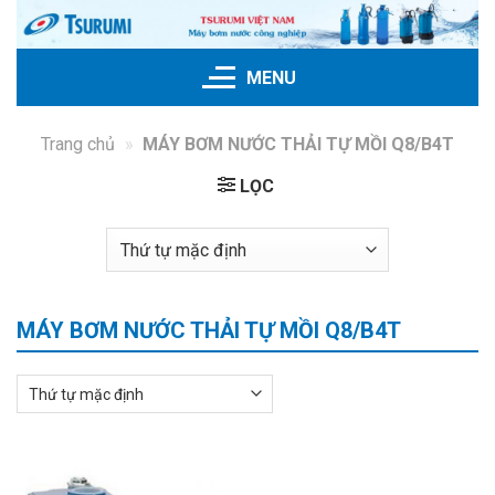
Bỏ
qua
nội
MENU
dung
Trang chủ
»
MÁY BƠM NƯỚC THẢI TỰ MỒI Q8/B4T
LỌC
MÁY BƠM NƯỚC THẢI TỰ MỒI Q8/B4T