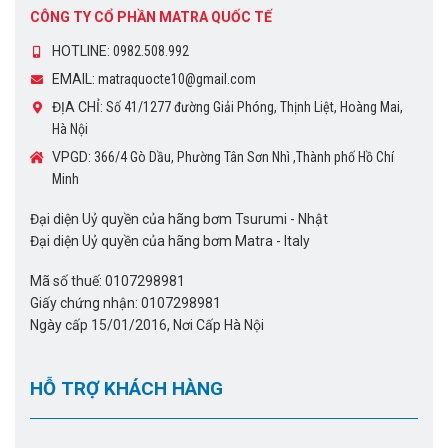
CÔNG TY CỔ PHẦN MATRA QUỐC TẾ
HOTLINE:
0982.508.992
EMAIL:
matraquocte10@gmail.com
ĐỊA CHỈ:
Số 41/1277 đường Giải Phóng, Thịnh Liệt, Hoàng Mai,
Hà Nội
VPGD:
366/4 Gò Dầu, Phường Tân Sơn Nhì ,Thành phố Hồ Chí
Minh
Đại diện Uỷ quyền của hãng bơm Tsurumi - Nhật
Đại diện Uỷ quyền của hãng bơm Matra - Italy
Mã số thuế: 0107298981
Giấy chứng nhận: 0107298981
Ngày cấp 15/01/2016, Nơi Cấp Hà Nội
HỖ TRỢ KHÁCH HÀNG