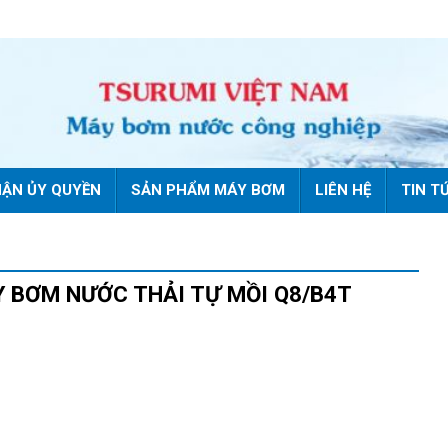
ẬN ỦY QUYỀN
SẢN PHẨM MÁY BƠM
LIÊN HỆ
TIN T
 BƠM NƯỚC THẢI TỰ MỒI Q8/B4T