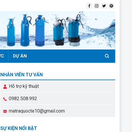
ỨC
DỰ ÁN
NHÂN VIÊN TƯ VẤN
Hỗ trợ kỹ thuật
0982.508.992
matraquocte10@gmail.com
SỰ KIỆN NỔI BẬT