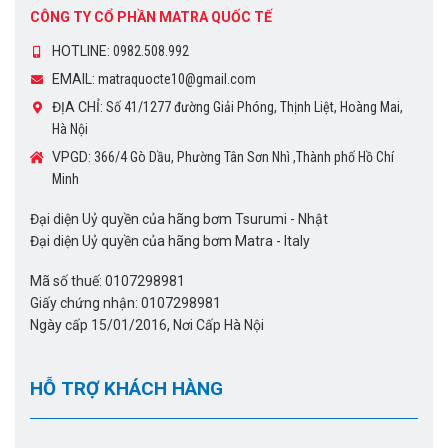
CÔNG TY CỔ PHẦN MATRA QUỐC TẾ
HOTLINE:
0982.508.992
EMAIL:
matraquocte10@gmail.com
ĐỊA CHỈ:
Số 41/1277 đường Giải Phóng, Thịnh Liệt, Hoàng Mai,
Hà Nội
VPGD:
366/4 Gò Dầu, Phường Tân Sơn Nhì ,Thành phố Hồ Chí
Minh
Đại diện Uỷ quyền của hãng bơm Tsurumi - Nhật
Đại diện Uỷ quyền của hãng bơm Matra - Italy
Mã số thuế: 0107298981
Giấy chứng nhận: 0107298981
Ngày cấp 15/01/2016, Nơi Cấp Hà Nội
HỖ TRỢ KHÁCH HÀNG