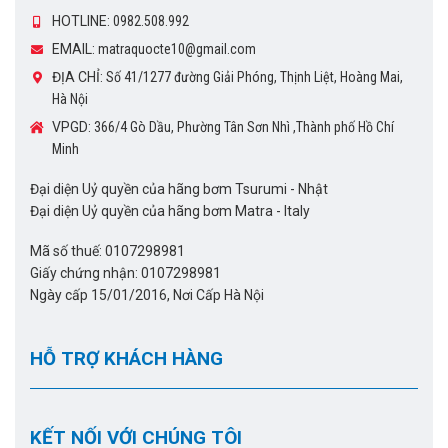
HOTLINE:
0982.508.992
EMAIL:
matraquocte10@gmail.com
ĐỊA CHỈ:
Số 41/1277 đường Giải Phóng, Thịnh Liệt, Hoàng Mai,
Hà Nội
VPGD:
366/4 Gò Dầu, Phường Tân Sơn Nhì ,Thành phố Hồ Chí
Minh
Đại diện Uỷ quyền của hãng bơm Tsurumi - Nhật
Đại diện Uỷ quyền của hãng bơm Matra - Italy
Mã số thuế: 0107298981
Giấy chứng nhận: 0107298981
Ngày cấp 15/01/2016, Nơi Cấp Hà Nội
HỖ TRỢ KHÁCH HÀNG
KẾT NỐI VỚI CHÚNG TÔI