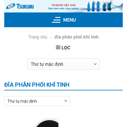
Bỏ
qua
nội
MENU
dung
Trang chủ
»
đĩa phân phối khí tinh
LỌC
ĐĨA PHÂN PHỐI KHÍ TINH