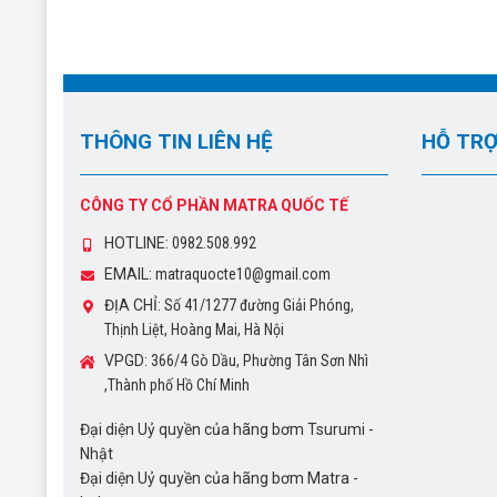
THÔNG TIN LIÊN HỆ
HỖ TRỢ
CÔNG TY CỔ PHẦN MATRA QUỐC TẾ
HOTLINE:
0982.508.992
EMAIL:
matraquocte10@gmail.com
ĐỊA CHỈ:
Số 41/1277 đường Giải Phóng,
Thịnh Liệt, Hoàng Mai, Hà Nội
VPGD:
366/4 Gò Dầu, Phường Tân Sơn Nhì
,Thành phố Hồ Chí Minh
Đại diện Uỷ quyền của hãng bơm Tsurumi -
Nhật
Đại diện Uỷ quyền của hãng bơm Matra -