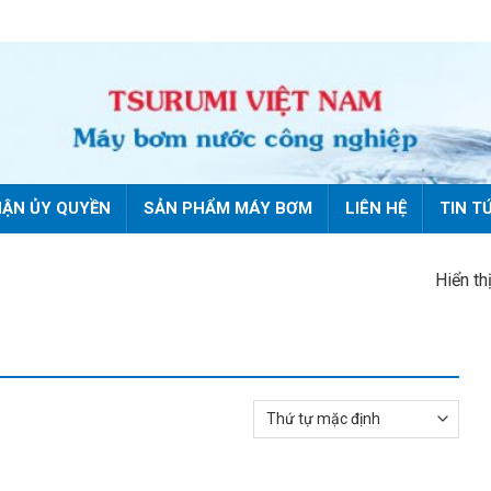
ẬN ỦY QUYỀN
SẢN PHẨM MÁY BƠM
LIÊN HỆ
TIN T
Hiển th