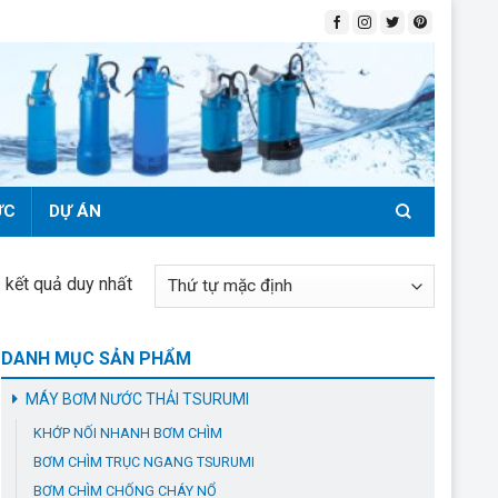
ỨC
DỰ ÁN
ị kết quả duy nhất
DANH MỤC SẢN PHẨM
MÁY BƠM NƯỚC THẢI TSURUMI
KHỚP NỐI NHANH BƠM CHÌM
BƠM CHÌM TRỤC NGANG TSURUMI
BƠM CHÌM CHỐNG CHÁY NỔ