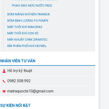
PHAO BÁO MỨC NƯỚC FAES
BƠM MÀNG KHÍ NÉN YAMADA
BƠM ĐỊNH LƯỢNG FG PUMPS
MÁY THỔI KHÍ WAKURAS
MÁY THỔI KHÍ CON SÒ
MÁY KHUẤY CHÌM ZIRANTEC
ĐĨA PHÂN PHỐI KHÍ HEYWEL
NHÂN VIÊN TƯ VẤN
Hỗ trợ kỹ thuật
0982.508.992
matraquocte10@gmail.com
SỰ KIỆN NỔI BẬT