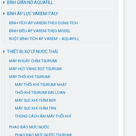
BÌNH GIÃN NỞ AQUAFILL
BÌNH ÁP LỰC VAREM ITALY
BÌNH TÍCH ÁP VAREM THEO DUNG TÍCH
BÌNH ĐIỀU ÁP VAREM THEO MODEL
RUỘT BÌNH TÍCH ÁP VAREM – AQUAFILL
THIẾT BỊ XỬ LÝ NƯỚC THẢI
MÁY KHUẤY CHÌM TSURUMI
MÁY HÚT VÁNG BỌT TSURUMI
MÁY THỔI KHÍ TSURUMI
MÁY THỔI KHÍ TSURUMI NHẬT
THỔI KHÍ TSURUMI ĐÀI LOAN
MÁY SỤC KHÍ CHÌM BER
MÁY SỤC KHÍ CHÌM TRN
THÙNG CÁCH ÂM MÁY THỔI KHÍ
PHAO BÁO MỨC NƯỚC
PHAO BÁO MỨC NƯỚC TSURUMI