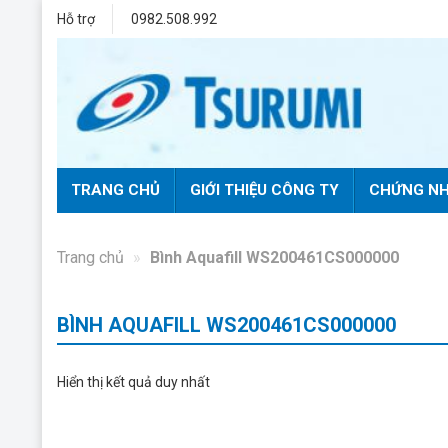
Bỏ
Hỗ trợ
0982.508.992
qua
nội
dung
TRANG CHỦ
GIỚI THIỆU CÔNG TY
CHỨNG NH
Trang chủ
»
Bình Aquafill WS200461CS000000
BÌNH AQUAFILL WS200461CS000000
Hiển thị kết quả duy nhất