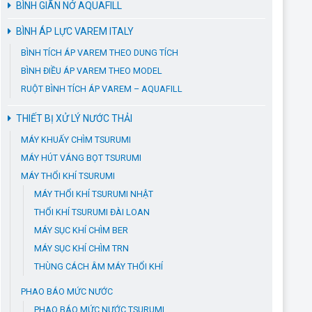
BÌNH GIÃN NỞ AQUAFILL
BÌNH ÁP LỰC VAREM ITALY
BÌNH TÍCH ÁP VAREM THEO DUNG TÍCH
BÌNH ĐIỀU ÁP VAREM THEO MODEL
RUỘT BÌNH TÍCH ÁP VAREM – AQUAFILL
THIẾT BỊ XỬ LÝ NƯỚC THẢI
MÁY KHUẤY CHÌM TSURUMI
MÁY HÚT VÁNG BỌT TSURUMI
MÁY THỔI KHÍ TSURUMI
MÁY THỔI KHÍ TSURUMI NHẬT
THỔI KHÍ TSURUMI ĐÀI LOAN
MÁY SỤC KHÍ CHÌM BER
MÁY SỤC KHÍ CHÌM TRN
THÙNG CÁCH ÂM MÁY THỔI KHÍ
PHAO BÁO MỨC NƯỚC
PHAO BÁO MỨC NƯỚC TSURUMI