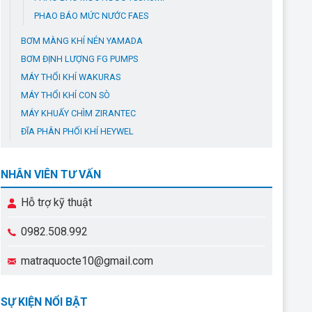
PHAO BÁO MỨC NƯỚC FAES
BƠM MÀNG KHÍ NÉN YAMADA
BƠM ĐỊNH LƯỢNG FG PUMPS
MÁY THỔI KHÍ WAKURAS
MÁY THỔI KHÍ CON SÒ
MÁY KHUẤY CHÌM ZIRANTEC
ĐĨA PHÂN PHỐI KHÍ HEYWEL
NHÂN VIÊN TƯ VẤN
Hỗ trợ kỹ thuật
0982.508.992
matraquocte10@gmail.com
SỰ KIỆN NỔI BẬT