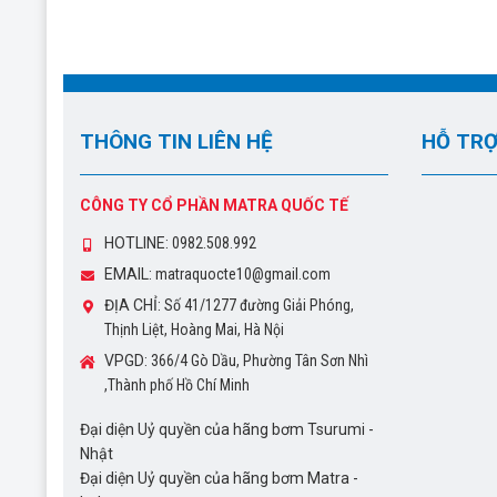
THÔNG TIN LIÊN HỆ
HỖ TRỢ
CÔNG TY CỔ PHẦN MATRA QUỐC TẾ
HOTLINE:
0982.508.992
EMAIL:
matraquocte10@gmail.com
ĐỊA CHỈ:
Số 41/1277 đường Giải Phóng,
Thịnh Liệt, Hoàng Mai, Hà Nội
VPGD:
366/4 Gò Dầu, Phường Tân Sơn Nhì
,Thành phố Hồ Chí Minh
Đại diện Uỷ quyền của hãng bơm Tsurumi -
Nhật
Đại diện Uỷ quyền của hãng bơm Matra -