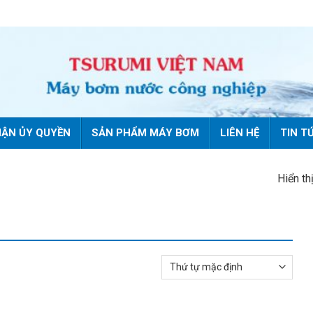
ẬN ỦY QUYỀN
SẢN PHẨM MÁY BƠM
LIÊN HỆ
TIN T
Hiển th