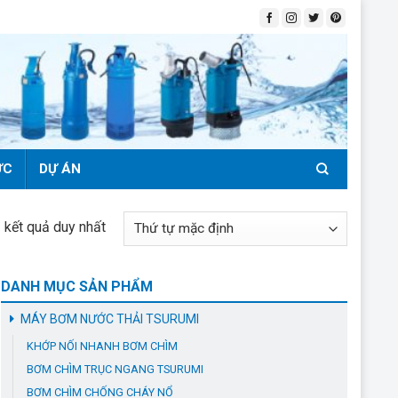
ỨC
DỰ ÁN
ị kết quả duy nhất
DANH MỤC SẢN PHẨM
MÁY BƠM NƯỚC THẢI TSURUMI
KHỚP NỐI NHANH BƠM CHÌM
BƠM CHÌM TRỤC NGANG TSURUMI
BƠM CHÌM CHỐNG CHÁY NỔ