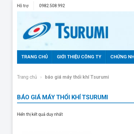
Bỏ
Hỗ trợ
0982.508.992
qua
nội
dung
TRANG CHỦ
GIỚI THIỆU CÔNG TY
CHỨNG NH
Trang chủ
»
báo giá máy thổi khí Tsurumi
BÁO GIÁ MÁY THỔI KHÍ TSURUMI
Hiển thị kết quả duy nhất