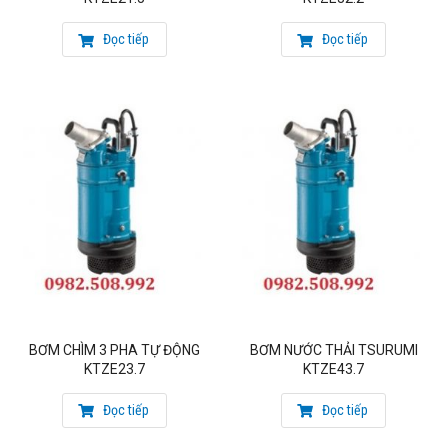
Hotline: 0982.508.992
Đọc tiếp
Đọc tiếp
Email: matraquocte10@gmail.com
Quý khách hàng lưu ý: máy bơm nước thải Tsurumi Japan
nhập khẩu chính hãng phải có đầy đủ giấy tờ chứng nhận
nguồn gốc (CO), chất lượng (CQ) và danh mục đóng gói hàng
hóa (packing list)
Sản phẩm liên quan:
Bơm hố móng tự động KTZE32.2
BƠM CHÌM 3 PHA TỰ ĐỘNG
BƠM NƯỚC THẢI TSURUMI
KTZE23.7
KTZE43.7
Đọc tiếp
Đọc tiếp