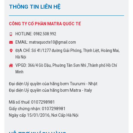
THÔNG TIN LIÊN HỆ
CÔNG TY CỔ PHẦN MATRA QUỐC TẾ
HOTLINE:
0982.508.992
EMAIL:
matraquocte10@gmail.com
ĐỊA CHỈ:
Số 41/1277 đường Giải Phóng, Thịnh Liệt, Hoàng Mai,
Hà Nội
VPGD:
366/4 Gò Dầu, Phường Tân Sơn Nhì ,Thành phố Hồ Chí
Minh
Đại diện Uỷ quyền của hãng bơm Tsurumi - Nhật
Đại diện Uỷ quyền của hãng bơm Matra - Italy
Mã số thuế: 0107298981
Giấy chứng nhận: 0107298981
Ngày cấp 15/01/2016, Nơi Cấp Hà Nội