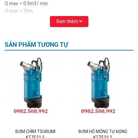
Q max = 0.5m3/ min
H max = 26m
Đường kính họng xả: DN50
Xem thêm
Kích thước vật rắn cho phép đi qua: Ø 8.5mm
Nhiệt độ môi trường bơm: 0-40ºC
Trọng lượng: 41kg
SẢN PHẨM TƯƠNG TỰ
Có cảm biến mực nước trên thân bơm
*Tác dụng: cảm biến mực nước giúp cho
máy bơm
KTZE22.2
có khả năng tự khởi động khi mực nước đầy và
tự dừng khi mực nước cạn. Giúp bảo vệ máy bơm không bị
cháy và làm giảm đáng kể điện năng tiêu thụ.
Sản phẩm
máy bơm Tsurumi KTZE22.2
được nhập khẩu
và phân phối trực tiếp bởi:
CÔNG TY CP MATRA QUỐC TẾ
(Đại diện ủy quyền hãng Tsurumi Japan tại Việt Nam)
Trụ sở: Số 41, ngõ 1277 đường Giải Phóng, P. Thịnh Liệt,
Hoàng Mai, Hà Nội
Kho hàng: ngõ 1267 đường Giải Phóng, P. Thịnh Liệt, Hoàng
BƠM CHÌM TSURUMI
BƠM HỐ MÓNG TỰ ĐỘNG
Mai, Hà Nội
KTZE21.5
KTZE32.2