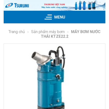
Bỏ
qua
nội
MENU
dung
Trang chủ
»
Sản phẩm máy bơm
»
MÁY BƠM NƯỚC
THẢI KTZE22.2