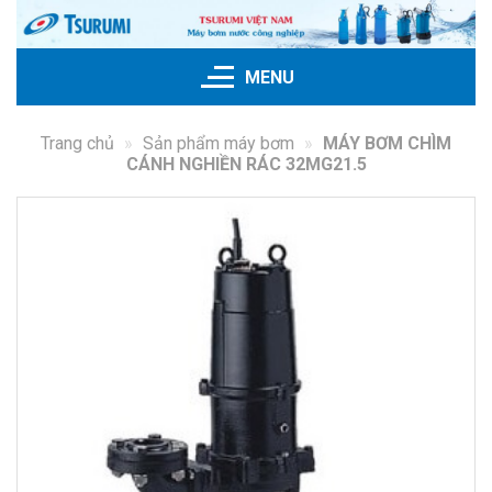
Bỏ
qua
nội
MENU
dung
Trang chủ
»
Sản phẩm máy bơm
»
MÁY BƠM CHÌM
CÁNH NGHIỀN RÁC 32MG21.5