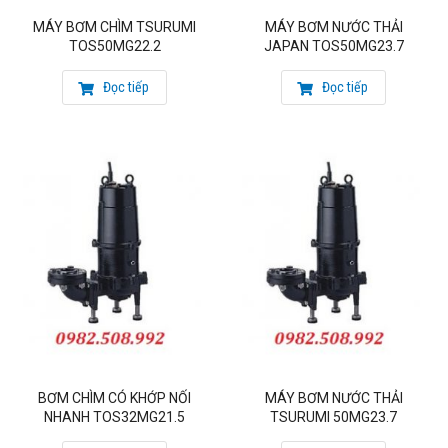
MÁY BƠM CHÌM TSURUMI
MÁY BƠM NƯỚC THẢI
TOS50MG22.2
JAPAN TOS50MG23.7
Đọc tiếp
Đọc tiếp
BƠM CHÌM CÓ KHỚP NỐI
MÁY BƠM NƯỚC THẢI
NHANH TOS32MG21.5
TSURUMI 50MG23.7