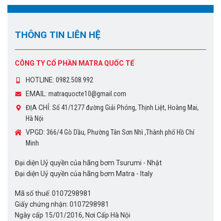
THÔNG TIN LIÊN HỆ
CÔNG TY CỔ PHẦN MATRA QUỐC TẾ
HOTLINE:
0982.508.992
EMAIL:
matraquocte10@gmail.com
ĐỊA CHỈ:
Số 41/1277 đường Giải Phóng, Thịnh Liệt, Hoàng Mai,
Hà Nội
VPGD:
366/4 Gò Dầu, Phường Tân Sơn Nhì ,Thành phố Hồ Chí
Minh
Đại diện Uỷ quyền của hãng bơm Tsurumi - Nhật
Đại diện Uỷ quyền của hãng bơm Matra - Italy
Mã số thuế: 0107298981
Giấy chứng nhận: 0107298981
Ngày cấp 15/01/2016, Nơi Cấp Hà Nội