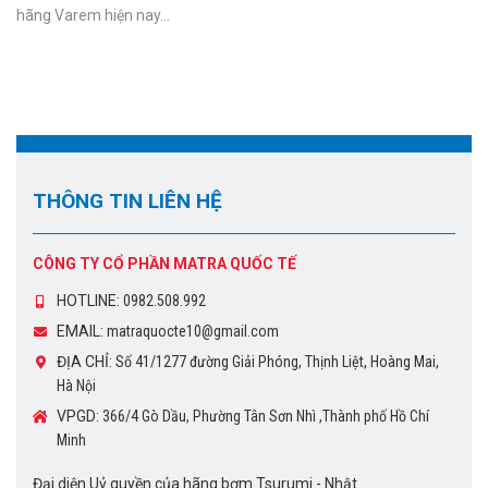
hãng Varem hiện nay...
THÔNG TIN LIÊN HỆ
CÔNG TY CỔ PHẦN MATRA QUỐC TẾ
HOTLINE:
0982.508.992
EMAIL:
matraquocte10@gmail.com
ĐỊA CHỈ:
Số 41/1277 đường Giải Phóng, Thịnh Liệt, Hoàng Mai,
Hà Nội
VPGD:
366/4 Gò Dầu, Phường Tân Sơn Nhì ,Thành phố Hồ Chí
Minh
Đại diện Uỷ quyền của hãng bơm Tsurumi - Nhật