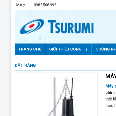
Bỏ
Hỗ trợ
0982.508.992
qua
nội
dung
TRANG CHỦ
GIỚI THIỆU CÔNG TY
CHỨNG NH
ĐẶT HÀNG
MÁY
Máy s
chìm 
thổi 
theo 