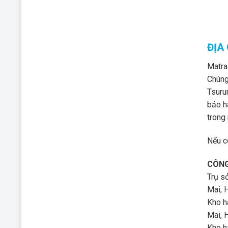
ĐỊA
Matra
Chúng
Tsuru
bảo h
trong
Nếu có
CÔNG
Trụ s
Mai, 
Kho h
Mai, 
Kho h