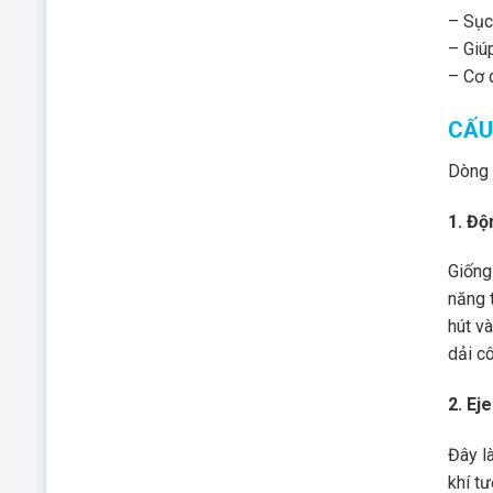
– Sục
– Giú
– Cơ 
CẤU
Dòng 
1. Độ
Giống
năng 
hút và
dải c
2. Ej
Đây l
khí t