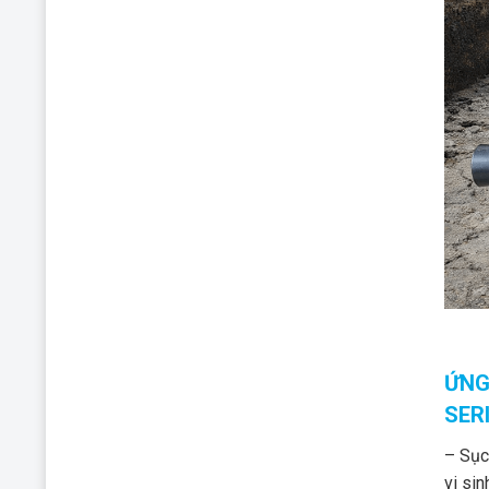
ỨNG
SER
– Sục 
vi sin