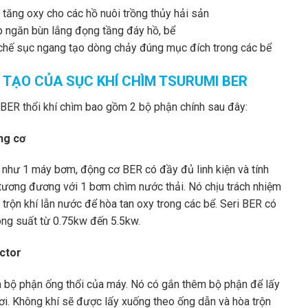
 tăng oxy cho các hồ nuôi trồng thủy hải sản
p ngăn bùn lắng đọng tầng đáy hồ, bể
chế sục ngang tạo dòng chảy đúng mục đích trong các bể
 TẠO CỦA SỤC KHÍ CHÌM TSURUMI BER
BER thổi khí chìm bao gồm 2 bộ phận chính sau đây:
ng cơ
 như 1 máy bơm, động cơ BER có đầy đủ linh kiện và tính
tương đương với 1 bơm chìm nước thải. Nó chịu trách nhiệm
 trộn khí lẫn nước để hòa tan oxy trong các bể. Seri BER có
ông suất từ 0.75kw đến 5.5kw.
ector
à bộ phận ống thổi của máy. Nó có gắn thêm bộ phận để lấy
ươi. Không khí sẽ được lấy xuống theo ống dẫn và hòa trộn