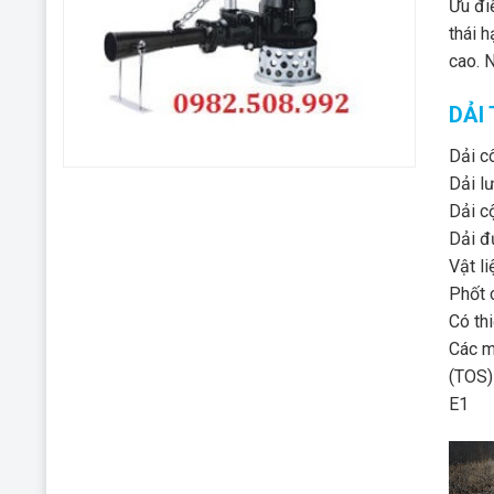
Ưu đi
thái 
cao. 
DẢI
Dải c
Dải l
Dải c
Dải đ
Vật l
Phốt 
Có th
Các m
(TOS)
E1