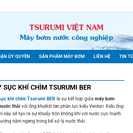
ẬN ỦY QUYỀN
SẢN PHẨM MÁY BƠM
LIÊN HỆ
TIN T
 SỤC KHÍ CHÌM TSURUMI BER
ục khí chìm Tsurumi BER
là sự kết hợp giữa
máy bơm
nước thải
với ống khuếch tán phản lực kiểu Venturi. Kiểu ổng
khí này sẽ tạo ra sự khuấy trộn không khí với nước cực mạnh
hướng nằm ngang trong bể xử lý nước thải.