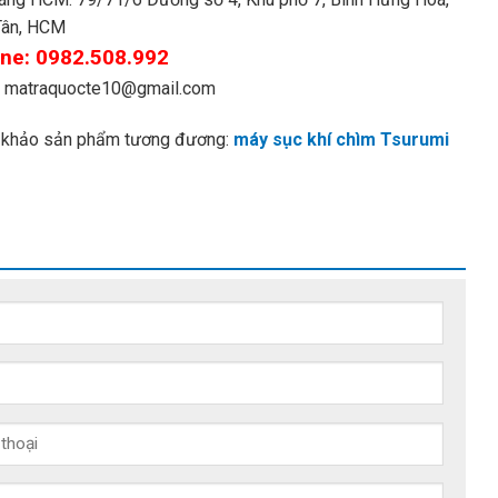
Tân, HCM
ine: 0982.508.992
: matraquocte10@gmail.com
khảo sản phẩm tương đương:
máy sục khí chìm Tsurumi