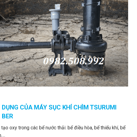
 DỤNG CỦA MÁY SỤC KHÍ CHÌM TSURUMI
I BER
tạo oxy trong các bể nước thải: bể điều hòa, bể thiếu khí, bể
h….