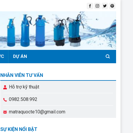
ỨC
DỰ ÁN
NHÂN VIÊN TƯ VẤN
Hỗ trợ kỹ thuật
0982.508.992
matraquocte10@gmail.com
SỰ KIỆN NỔI BẬT