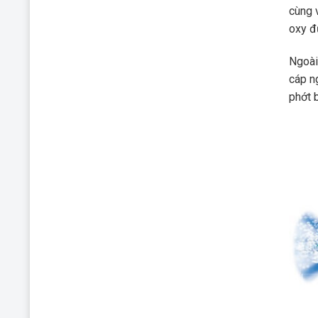
cùng 
oxy đ
Ngoài
cáp n
phớt 