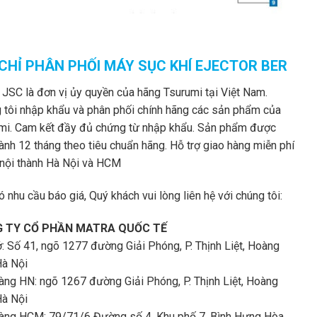
 CHỈ PHÂN PHỐI MÁY SỤC KHÍ EJECTOR BER
 JSC là đơn vị ủy quyền của hãng Tsurumi tại Việt Nam.
 tôi nhập khẩu và phân phối chính hãng các sản phẩm của
mi. Cam kết đầy đủ chứng từ nhập khẩu. Sản phẩm được
ành 12 tháng theo tiêu chuẩn hãng. Hỗ trợ giao hàng miễn phí
 nội thành Hà Nội và HCM
 nhu cầu báo giá, Quý khách vui lòng liên hệ với chúng tôi:
 TY CỔ PHẦN MATRA QUỐC TẾ
ở: Số 41, ngõ 1277 đường Giải Phóng, P. Thịnh Liệt, Hoàng
Hà Nội
àng HN: ngõ 1267 đường Giải Phóng, P. Thịnh Liệt, Hoàng
Hà Nội
àng HCM: 79/71/6 Đường số 4, Khu phố 7, Bình Hưng Hòa,