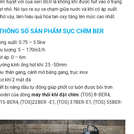
ểm tuyệt vời của seri BER là không khí được hút vào ở trạng
hạt nhỏ. Nó tạo ra sự va chạm giữa nước và khí có áp suất
Nhờ vậy, làm hiệu quả hòa tan oxy tăng lên mức cao nhất.
 THÔNG SỐ SẢN PHẨM SỤC CHÌM BER
ông suất: 0.75 – 5.5kw
ưu lượng: 5 – 170m3/h
ột áp: 0 – 6m
ường kính ống hút khí: 25 -50mm
iệu: thân gang, cánh mở bằng gang, trục inox
cơ khí 2 mặt đá
iết bị nâng dầu tự động giúp phốt cơ luôn được bôi trơn
odel của dòng
máy thổi khí đặt chìm
: (TOS) 8-BER4,
15-BER4, (TOS)22BER -E1, (TOS) 37BER-E1, (TOS) 55BER-