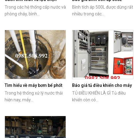
bình tích áp phù hợp với máy
chính hãng Italy
Trong các hệ thống cấp nước và
Bình tích áp 500L được dùng rất
bơm
phòng cháy, bình...
nhiều trong các...
Tìm hiểu về máy bơm bể phốt
Báo giá tủ điều khiển cho máy
Tsurumi
bơm nước
Trong hệ thống xử lý nước thải
TỦ ĐIỀU KHIỂN LÀ GÌ Tủ điều
hiện nay, máy...
khiển còn có...