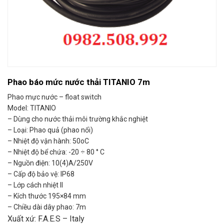
Phao báo mức nước thải TITANIO 7m
Phao mực nước – float switch
Model: TITANIO
– Dùng cho nước thải môi trường khắc nghiệt
– Loại: Phao quả (phao nổi)
– Nhiệt độ vận hành: 50oC
– Nhiệt độ bể chứa: -20 ÷ 80 ° C
– Nguồn điện: 10(4)A/250V
– Cấp độ bảo vệ: IP68
– Lớp cách nhiệt II
– Kích thước 195×84 mm
– Chiều dài dây phao: 7m
Xuất xứ: F.A.E.S – Italy