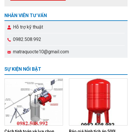
NHÂN VIÊN TƯ VẤN
Hỗ trợ kỹ thuật
0982.508.992
matraquocte10@gmail.com
SỰ KIỆN NỔI BẬT
Cách tính toán và lựa chọn
Báo giá bình tích áp 500L