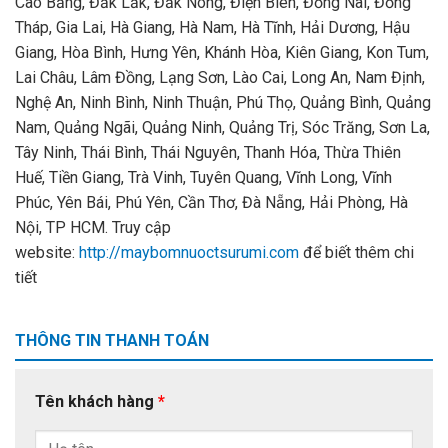
Cao Bằng, Đắk Lắk, Đắk Nông, Điện Biên, Đồng Nai, Đồng
Tháp, Gia Lai, Hà Giang, Hà Nam, Hà Tĩnh, Hải Dương, Hậu
Giang, Hòa Bình, Hưng Yên, Khánh Hòa, Kiên Giang, Kon Tum,
Lai Châu, Lâm Đồng, Lạng Sơn, Lào Cai, Long An, Nam Định,
Nghệ An, Ninh Bình, Ninh Thuận, Phú Thọ, Quảng Bình, Quảng
Nam, Quảng Ngãi, Quảng Ninh, Quảng Trị, Sóc Trăng, Sơn La,
Tây Ninh, Thái Bình, Thái Nguyên, Thanh Hóa, Thừa Thiên
Huế, Tiền Giang, Trà Vinh, Tuyên Quang, Vĩnh Long, Vĩnh
Phúc, Yên Bái, Phú Yên, Cần Thơ, Đà Nẵng, Hải Phòng, Hà
Nội, TP HCM. Truy cập
website:
http://maybomnuoctsurumi.com
để biết thêm chi
tiết
THÔNG TIN THANH TOÁN
Tên khách hàng
*