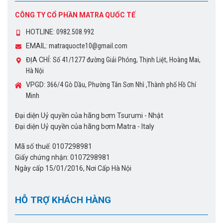
CÔNG TY CỔ PHẦN MATRA QUỐC TẾ
HOTLINE:
0982.508.992
EMAIL:
matraquocte10@gmail.com
ĐỊA CHỈ:
Số 41/1277 đường Giải Phóng, Thịnh Liệt, Hoàng Mai,
Hà Nội
VPGD:
366/4 Gò Dầu, Phường Tân Sơn Nhì ,Thành phố Hồ Chí
Minh
Đại diện Uỷ quyền của hãng bơm Tsurumi - Nhật
Đại diện Uỷ quyền của hãng bơm Matra - Italy
Mã số thuế: 0107298981
Giấy chứng nhận: 0107298981
Ngày cấp 15/01/2016, Nơi Cấp Hà Nội
HỖ TRỢ KHÁCH HÀNG