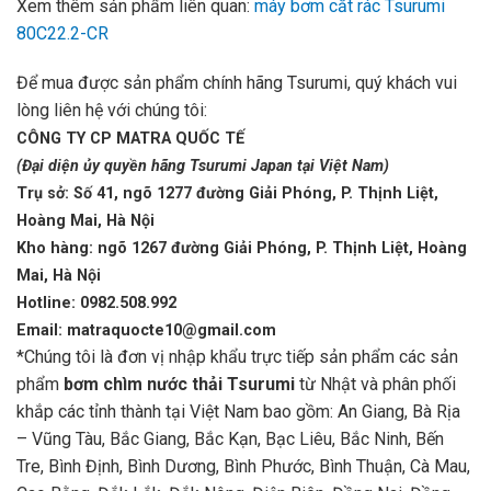
Xem thêm sản phẩm liên quan:
máy bơm cắt rác Tsurumi
80C22.2-CR
Để mua được sản phẩm chính hãng Tsurumi, quý khách vui
lòng liên hệ với chúng tôi:
CÔNG TY CP MATRA QUỐC TẾ
(Đại diện ủy quyền hãng Tsurumi Japan tại Việt Nam)
Trụ sở: Số 41, ngõ 1277 đường Giải Phóng, P. Thịnh Liệt,
Hoàng Mai, Hà Nội
Kho hàng: ngõ 1267 đường Giải Phóng, P. Thịnh Liệt, Hoàng
Mai, Hà Nội
Hotline: 0982.508.992
Email: matraquocte10@gmail.com
*Chúng tôi là đơn vị nhập khẩu trực tiếp sản phẩm các sản
phẩm
bơm chìm nước thải Tsurumi
từ Nhật và phân phối
khắp các tỉnh thành tại Việt Nam bao gồm: An Giang, Bà Rịa
– Vũng Tàu, Bắc Giang, Bắc Kạn, Bạc Liêu, Bắc Ninh, Bến
Tre, Bình Định, Bình Dương, Bình Phước, Bình Thuận, Cà Mau,