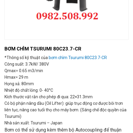
BƠM CHÌM TSURUMI 80C23.7-CR
*Thông số kỹ thuật của
bơm chìm Tsurumi 80C23.7-CR
Công suất: 3.7kW/ 380V
Qmax= 0.65 m3/min
Hmax= 29 m
Họng xả: 80mm
Nhiệt độ chất lỏng: 0- 40°C
Kích thước vật rắn cho phép đi qua: 22×31.3mm
Có bộ phận nâng dầu (Oil Lifter): giúp trục động cơ được bôi trơn
liên tục, nâng cao tuổi thọ cho máy bơm. (Sáng chế độc quyền của
Tsurumi)
Nhà sản xuất: Tsurumi – Japan
Bơm có thể sử dụng kèm thêm bộ Autocoupling để thuận