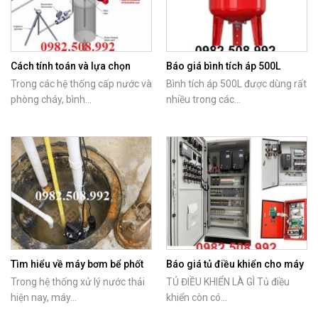
Cách tính toán và lựa chọn
Báo giá bình tích áp 500L
bình tích áp phù hợp với máy
chính hãng Italy
Trong các hệ thống cấp nước và
Bình tích áp 500L được dùng rất
bơm
phòng cháy, bình...
nhiều trong các...
Tìm hiểu về máy bơm bể phốt
Báo giá tủ điều khiển cho máy
Tsurumi
bơm nước
Trong hệ thống xử lý nước thải
TỦ ĐIỀU KHIỂN LÀ GÌ Tủ điều
hiện nay, máy...
khiển còn có...