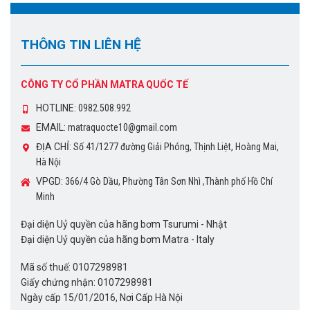
THÔNG TIN LIÊN HỆ
CÔNG TY CỔ PHẦN MATRA QUỐC TẾ
HOTLINE:
0982.508.992
EMAIL:
matraquocte10@gmail.com
ĐỊA CHỈ:
Số 41/1277 đường Giải Phóng, Thịnh Liệt, Hoàng Mai,
Hà Nội
VPGD:
366/4 Gò Dầu, Phường Tân Sơn Nhì ,Thành phố Hồ Chí
Minh
Đại diện Uỷ quyền của hãng bơm Tsurumi - Nhật
Đại diện Uỷ quyền của hãng bơm Matra - Italy
Mã số thuế: 0107298981
Giấy chứng nhận: 0107298981
Ngày cấp 15/01/2016, Nơi Cấp Hà Nội