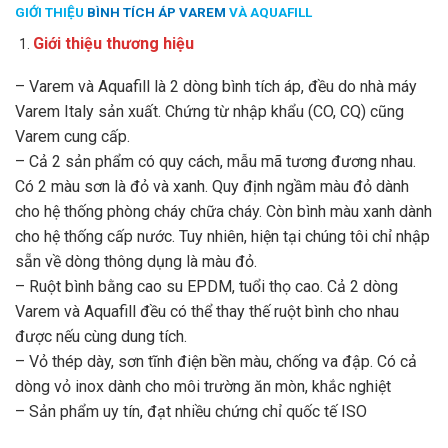
GIỚI THIỆU
BÌNH TÍCH ÁP VAREM
VÀ AQUAFILL
Giới thiệu thương hiệu
– Varem và Aquafill là 2 dòng bình tích áp, đều do nhà máy
Varem Italy sản xuất. Chứng từ nhập khẩu (CO, CQ) cũng
Varem cung cấp.
– Cả 2 sản phẩm có quy cách, mẫu mã tương đương nhau.
Có 2 màu sơn là đỏ và xanh. Quy định ngầm màu đỏ dành
cho hệ thống phòng cháy chữa cháy. Còn bình màu xanh dành
cho hệ thống cấp nước. Tuy nhiên, hiện tại chúng tôi chỉ nhập
sẵn về dòng thông dụng là màu đỏ.
– Ruột bình bằng cao su EPDM, tuổi thọ cao. Cả 2 dòng
Varem và Aquafill đều có thể thay thế ruột bình cho nhau
được nếu cùng dung tích.
– Vỏ thép dày, sơn tĩnh điện bền màu, chống va đập. Có cả
dòng vỏ inox dành cho môi trường ăn mòn, khắc nghiệt
– Sản phẩm uy tín, đạt nhiều chứng chỉ quốc tế ISO