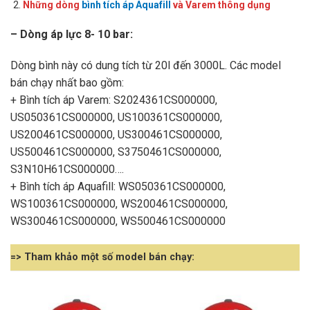
Những dòng
bình tích áp Aquafill
và Varem thông dụng
– Dòng áp lực 8- 10 bar:
Dòng bình này có dung tích từ 20l đến 3000L. Các model
bán chạy nhất bao gồm:
+ Bình tích áp Varem: S2024361CS000000,
US050361CS000000, US100361CS000000,
US200461CS000000, US300461CS000000,
US500461CS000000, S3750461CS000000,
S3N10H61CS000000….
+ Bình tích áp Aquafill: WS050361CS000000,
WS100361CS000000, WS200461CS000000,
WS300461CS000000, WS500461CS000000
=> Tham khảo một số model bán chạy: