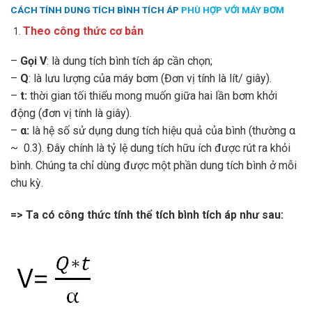
CÁCH TÍNH DUNG TÍCH BÌNH TÍCH ÁP
PHÙ HỢP VỚI MÁY BƠM
Theo công thức cơ bản
–
Gọi V
: là dung tích bình tích áp cần chọn;
–
Q
: là lưu lượng của máy bơm (Đơn vị tính là lít/ giây).
–
t:
thời gian tối thiểu mong muốn giữa hai lần bơm khởi
động (đơn vị tính là giây).
–
α:
là hệ số sử dụng dung tích hiệu quả của bình (thường α
~ 0.3). Đây chính là tỷ lệ dung tích hữu ích được rút ra khỏi
bình. Chúng ta chỉ dùng được một phần dung tích bình ở mỗi
chu kỳ.
=> Ta có công thức tính thể tích bình tích áp như sau: