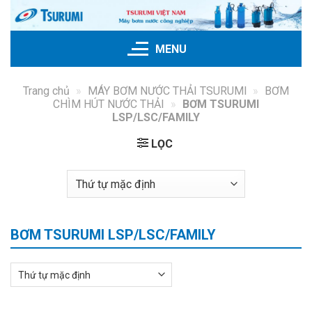
Bỏ
qua
nội
MENU
dung
Trang chủ
»
MÁY BƠM NƯỚC THẢI TSURUMI
»
BƠM
CHÌM HÚT NƯỚC THẢI
»
BƠM TSURUMI
LSP/LSC/FAMILY
LỌC
BƠM TSURUMI LSP/LSC/FAMILY