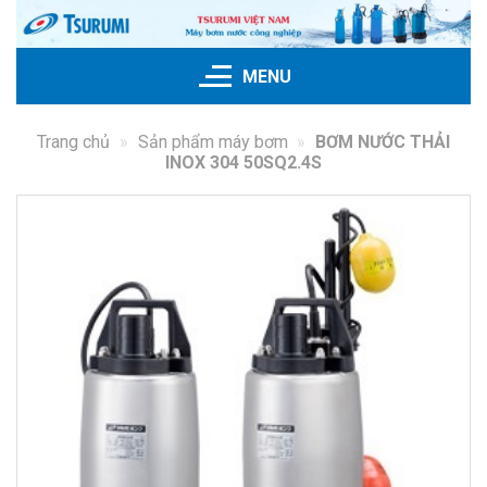
Bỏ
qua
nội
MENU
dung
Trang chủ
»
Sản phẩm máy bơm
»
BƠM NƯỚC THẢI
INOX 304 50SQ2.4S