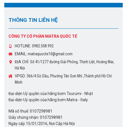
THÔNG TIN LIÊN HỆ
CÔNG TY CỔ PHẦN MATRA QUỐC TẾ
HOTLINE:
0982.508.992
EMAIL:
matraquocte10@gmail.com
ĐỊA CHỈ:
Số 41/1277 đường Giải Phóng, Thịnh Liệt, Hoàng Mai,
Hà Nội
VPGD:
366/4 Gò Dầu, Phường Tân Sơn Nhì ,Thành phố Hồ Chí
Minh
Đại diện Uỷ quyền của hãng bơm Tsurumi - Nhật
Đại diện Uỷ quyền của hãng bơm Matra - Italy
Mã số thuế: 0107298981
Giấy chứng nhận: 0107298981
Ngày cấp 15/01/2016, Nơi Cấp Hà Nội