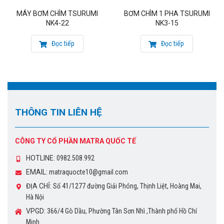
MÁY BƠM CHÌM TSURUMI
BƠM CHÌM 1 PHA TSURUMI
NK4-22
NK3-15
Đọc tiếp
Đọc tiếp
THÔNG TIN LIÊN HỆ
CÔNG TY CỔ PHẦN MATRA QUỐC TẾ
HOTLINE:
0982.508.992
EMAIL:
matraquocte10@gmail.com
ĐỊA CHỈ:
Số 41/1277 đường Giải Phóng, Thịnh Liệt, Hoàng Mai,
Hà Nội
VPGD:
366/4 Gò Dầu, Phường Tân Sơn Nhì ,Thành phố Hồ Chí
Minh