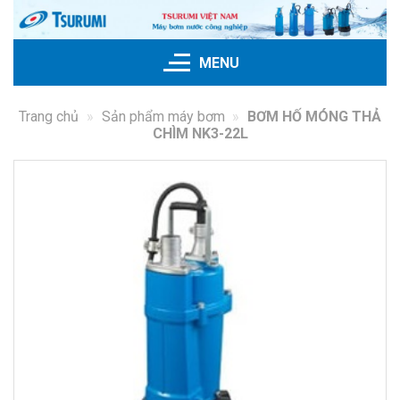
Bỏ
qua
nội
MENU
dung
Trang chủ
»
Sản phẩm máy bơm
»
BƠM HỐ MÓNG THẢ
CHÌM NK3-22L