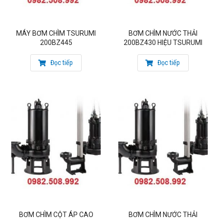
MÁY BƠM CHÌM TSURUMI
BƠM CHÌM NƯỚC THẢI
200BZ445
200BZ430 HIỆU TSURUMI
Đọc tiếp
Đọc tiếp
BƠM CHÌM CỘT ÁP CAO
BƠM CHÌM NƯỚC THẢI