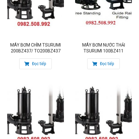
MÁY BƠM CHÌM TSURUMI
MÁY BƠM NƯỚC THẢI
200BZ437/ TO200BZ437
TSURUMI 100BZ411
Đọc tiếp
Đọc tiếp